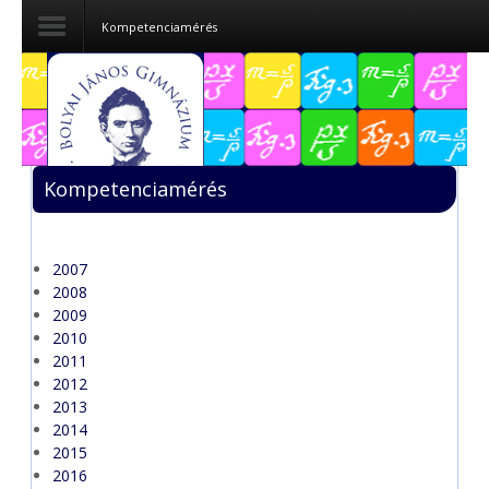
Kompetenciamérés
Dokumentumok
Felvételizőknek
Kompetenciamérés
Pályázatok
Tehetségpont
2007
2008
Közérdekű
2009
adatok
2010
2011
Tanárjelölteknek
2012
2013
2014
2015
2016