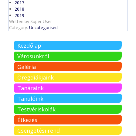
2017
2018
2019
Written by
Super User
Category:
Uncategorised
Kezdőlap
Városunkról
Galéria
Öregdiákjaink
Tanáraink
Tanulóink
Testvériskolák
Étkezés
Csengetési rend