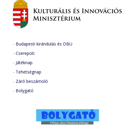
-
Budapesti kirándulás és DBU
-
Cserepolc
-
Játéknap
-
Tehetségnap
-
Záró beszámoló
-
Bolygató