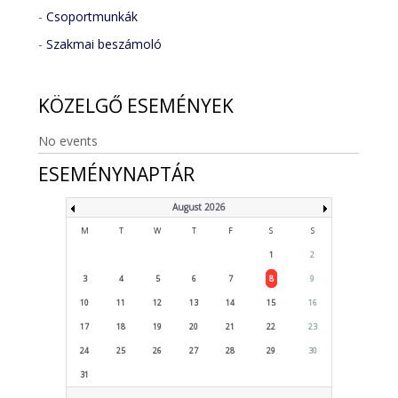
-
Csoportmunkák
-
Szakmai beszámoló
KÖZELGŐ
ESEMÉNYEK
No events
ESEMÉNYNAPTÁR
August 2026
M
T
W
T
F
S
S
1
2
3
4
5
6
7
8
9
10
11
12
13
14
15
16
17
18
19
20
21
22
23
24
25
26
27
28
29
30
31