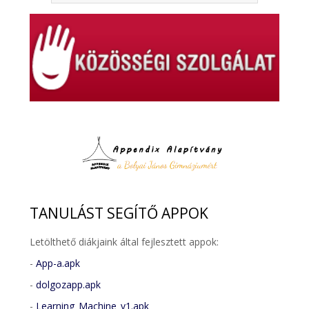
TANULÁST
SEGÍTŐ APPOK
Letölthető diákjaink által fejlesztett appok:
-
App-a.apk
-
dolgozapp.apk
-
Learning_Machine_v1.apk