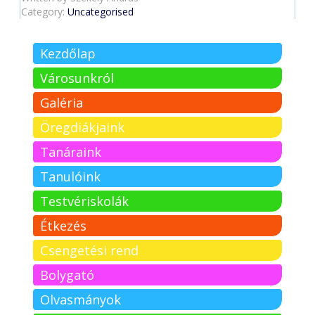
Category:
Uncategorised
Kezdőlap
Városunkról
Galéria
Öregdiákjaink
Tanáraink
Tanulóink
Testvériskolák
Étkezés
Csengetési rend
Bolygató
Olvasmányok