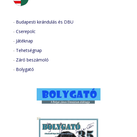
-
Budapesti kirándulás és DBU
-
Cserepolc
-
Játéknap
-
Tehetségnap
-
Záró beszámoló
-
Bolygató