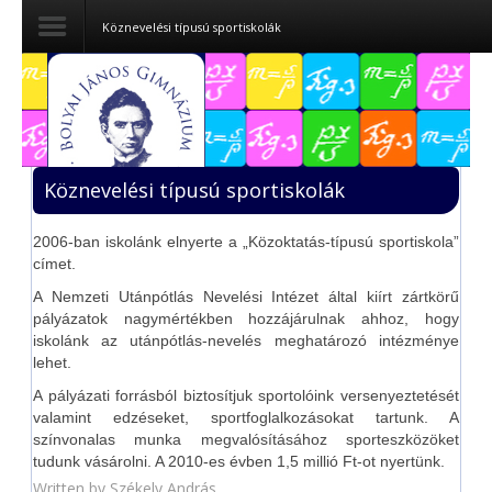
Köznevelési típusú sportiskolák
Dokumentumok
Felvételizőknek
Köznevelési típusú sportiskolák
Pályázatok
2006-ban iskolánk elnyerte a „Közoktatás-típusú sportiskola”
Tehetségpont
címet.
Közérdekű
A Nemzeti Utánpótlás Nevelési Intézet által kiírt zártkörű
adatok
pályázatok nagymértékben hozzájárulnak ahhoz, hogy
iskolánk az utánpótlás-nevelés meghatározó intézménye
lehet.
Tanárjelölteknek
A pályázati forrásból biztosítjuk sportolóink versenyeztetését
valamint edzéseket, sportfoglalkozásokat tartunk. A
színvonalas munka megvalósításához sporteszközöket
tudunk vásárolni. A 2010-es évben 1,5 millió Ft-ot nyertünk.
Written by
Székely András