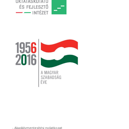
-
Akadálymentesítési nyilatkozat