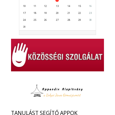
10
11
12
13
14
15
16
17
18
19
20
21
22
23
24
25
26
27
28
29
30
31
TANULÁST
SEGÍTŐ APPOK