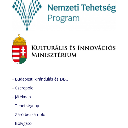
-
Budapesti kirándulás és DBU
-
Cserepolc
-
Játéknap
-
Tehetségnap
-
Záró beszámoló
-
Bolygató