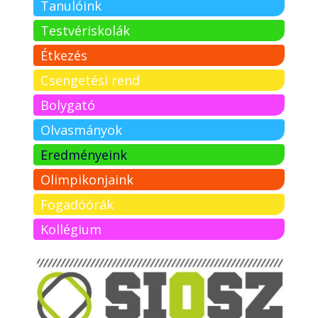
Tanulóink
Testvériskolák
Étkezés
Csengetési rend
Bolygató
Olvasmányok
Eredményeink
Olimpikonjaink
Fogadóórák
Kollégium