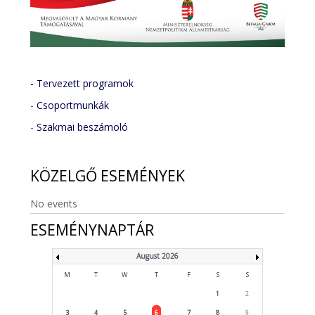
- Tervezett programok
-
Csoportmunkák
-
Szakmai beszámoló
KÖZELGŐ
ESEMÉNYEK
No events
ESEMÉNYNAPTÁR
August 2026
M
T
W
T
F
S
S
1
2
3
4
5
6
7
8
9