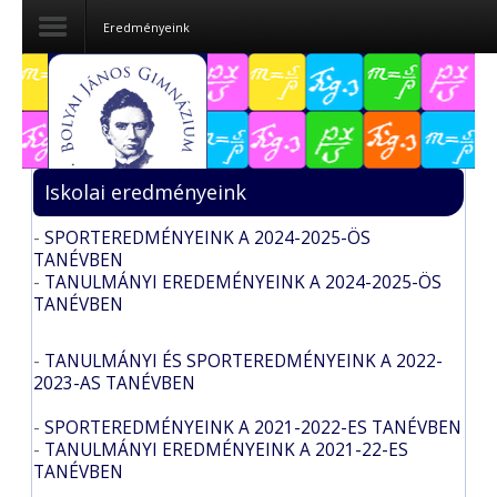
Eredményeink
Dokumentumok
Felvételizőknek
Iskolai eredményeink
Pályázatok
-
SPORTEREDMÉNYEINK A 2024-2025-ÖS
Tehetségpont
TANÉVBEN
-
TANULMÁNYI EREDEMÉNYEINK A 2024-2025-ÖS
Közérdekű
TANÉVBEN
adatok
-
TANULMÁNYI ÉS SPORTEREDMÉNYEINK A 2022-
Tanárjelölteknek
2023-AS TANÉVBEN
-
SPORTEREDMÉNYEINK A 2021-2022-ES TANÉVBEN
-
TANULMÁNYI EREDMÉNYEINK A 2021-22-ES
TANÉVBEN