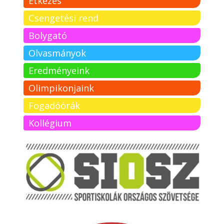
Étkezés
Csengetési rend
Bolygató
Olvasmányok
Eredményeink
Olimpikonjaink
Fogadóórák
Kollégium