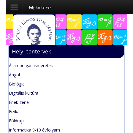
Helyi tantervek
Dokumentumok
Felvételizőknek
Helyi tantervek
Pályázatok
Állampolgári ismeretek
Tehetségpont
Angol
Közérdekű
Biológia
adatok
Digitális kultúra
Tanárjelölteknek
Ének-zene
Fizika
Földrajz
Informatika 9-10 évfolyam