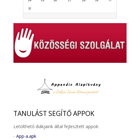
24
25
26
27
28
29
30
31
TANULÁST
SEGÍTŐ APPOK
Letölthető diákjaink által fejlesztett appok:
-
App-a.apk