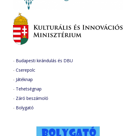
-
Budapesti kirándulás és DBU
-
Cserepolc
-
Játéknap
-
Tehetségnap
-
Záró beszámoló
-
Bolygató