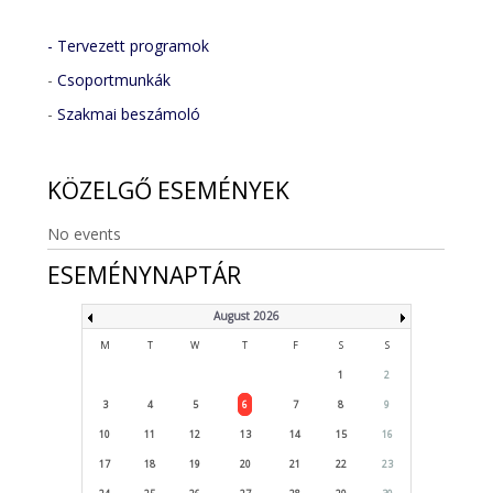
- Tervezett programok
-
Csoportmunkák
-
Szakmai beszámoló
KÖZELGŐ
ESEMÉNYEK
No events
ESEMÉNYNAPTÁR
August 2026
M
T
W
T
F
S
S
1
2
3
4
5
6
7
8
9
10
11
12
13
14
15
16
17
18
19
20
21
22
23