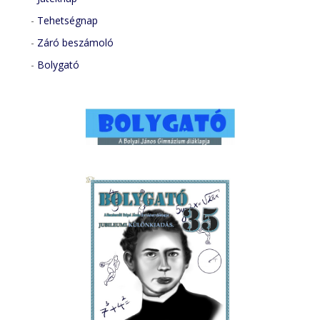
-
Tehetségnap
-
Záró beszámoló
-
Bolygató