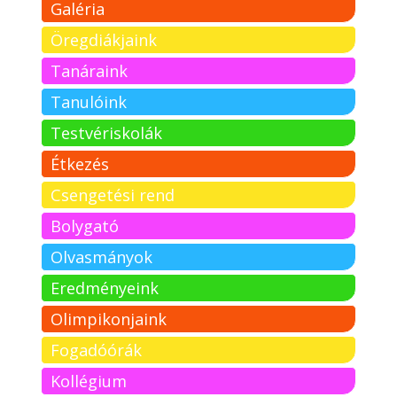
Galéria
Öregdiákjaink
Tanáraink
Tanulóink
Testvériskolák
Étkezés
Csengetési rend
Bolygató
Olvasmányok
Eredményeink
Olimpikonjaink
Fogadóórák
Kollégium