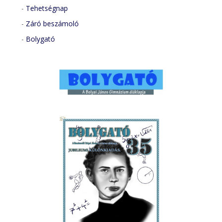
-
Tehetségnap
-
Záró beszámoló
-
Bolygató