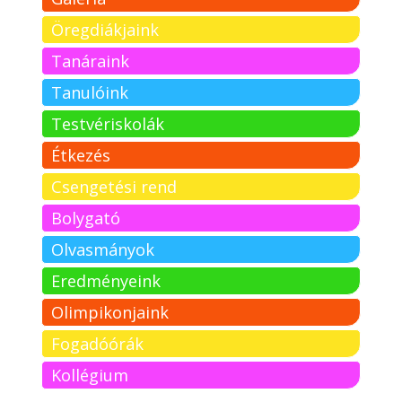
Öregdiákjaink
Tanáraink
Tanulóink
Testvériskolák
Étkezés
Csengetési rend
Bolygató
Olvasmányok
Eredményeink
Olimpikonjaink
Fogadóórák
Kollégium