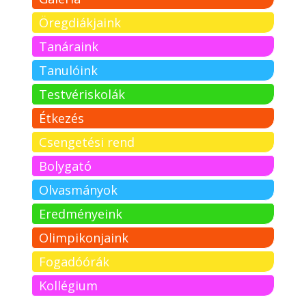
Öregdiákjaink
Tanáraink
Tanulóink
Testvériskolák
Étkezés
Csengetési rend
Bolygató
Olvasmányok
Eredményeink
Olimpikonjaink
Fogadóórák
Kollégium