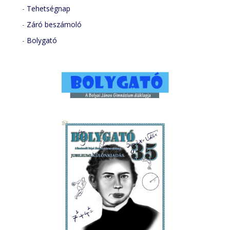
-
Tehetségnap
-
Záró beszámoló
-
Bolygató