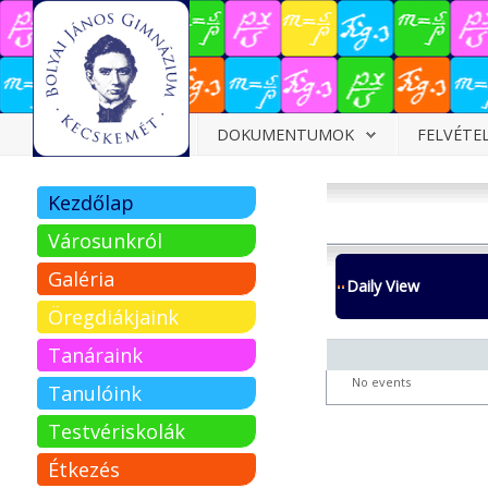
Dokumentumok
DOKUMENTUMOK
FELVÉTE
Felvételizőknek
Kezdőlap
Pályázatok
Városunkról
Tehetségpont
Galéria
Daily View
Közérdekű
Öregdiákjaink
adatok
Tanáraink
Tanárjelölteknek
No events
Tanulóink
Testvériskolák
Étkezés