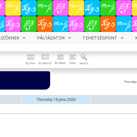
LIZŐKNEK
PÁLYÁZATOK
TEHETSÉGPONT
By Week
Today
By Year
By Month
Search
Thursday 
Thursday 18 June 2026