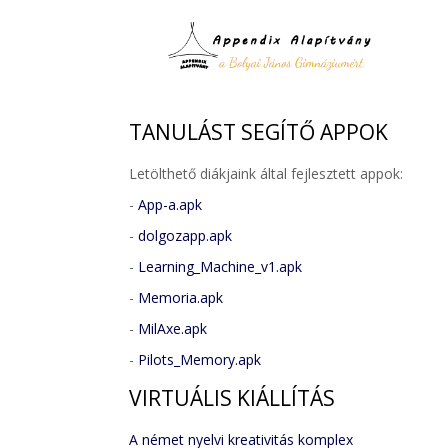
TANULÁST
SEGÍTŐ APPOK
Letölthető diákjaink által fejlesztett appok:
-
App-a.apk
-
dolgozapp.apk
-
Learning_Machine_v1.apk
-
Memoria.apk
-
MilAxe.apk
-
Pilots_Memory.apk
VIRTUÁLIS
KIÁLLÍTÁS
A német nyelvi kreativitás komplex