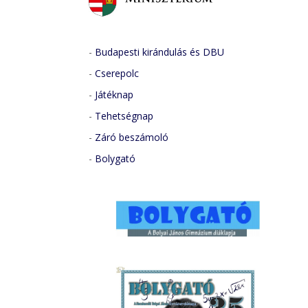
-
Budapesti kirándulás és DBU
-
Cserepolc
-
Játéknap
-
Tehetségnap
-
Záró beszámoló
-
Bolygató