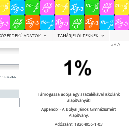
KÖZÉRDEKŰ ADATOK
TANÁRJELÖLTEKNEK
A
A
A
18 June 2026
Támogassa adója egy százalékával iskolánk
alapítványát!
Appendix - A Bolyai János Gimnáziumért
Alapítvány.
Adószám: 18364956-1-03