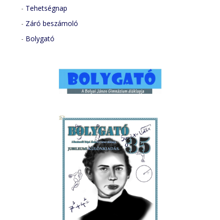
-
Tehetségnap
-
Záró beszámoló
-
Bolygató