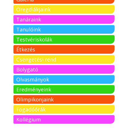
Öregdiákjaink
Tanáraink
Tanulóink
Testvériskolák
Étkezés
Csengetési rend
Bolygató
Olvasmányok
Eredményeink
Olimpikonjaink
Fogadóórák
Kollégium