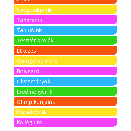
Öregdiákjaink
Tanáraink
Tanulóink
Testvériskolák
Étkezés
Csengetési rend
Bolygató
Olvasmányok
Eredményeink
Olimpikonjaink
Fogadóórák
Kollégium