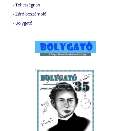
-
Tehetségnap
-
Záró beszámoló
-
Bolygató