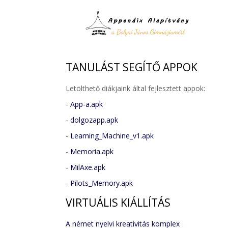
TANULÁST
SEGÍTŐ APPOK
Letölthető diákjaink által fejlesztett appok:
-
App-a.apk
-
dolgozapp.apk
-
Learning_Machine_v1.apk
-
Memoria.apk
-
MilAxe.apk
-
Pilots_Memory.apk
VIRTUÁLIS
KIÁLLÍTÁS
A német nyelvi kreativitás komplex