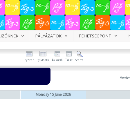
LIZŐKNEK
PÁLYÁZATOK
TEHETSÉGPONT
By Week
Today
By Year
By Month
Search
Monday 
Monday 15 June 2026