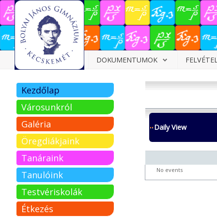
Dokumentumok
DOKUMENTUMOK
FELVÉTE
Felvételizőknek
Kezdőlap
Pályázatok
Városunkról
Tehetségpont
Galéria
Daily View
Közérdekű
Öregdiákjaink
adatok
Tanáraink
Tanárjelölteknek
No events
Tanulóink
Testvériskolák
Étkezés