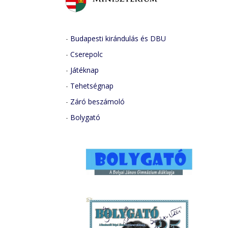
-
Budapesti kirándulás és DBU
-
Cserepolc
-
Játéknap
-
Tehetségnap
-
Záró beszámoló
-
Bolygató