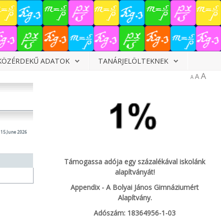
KÖZÉRDEKŰ ADATOK
TANÁRJELÖLTEKNEK
A
A
A
15 June 2026
Támogassa adója egy százalékával iskolánk
alapítványát!
Appendix - A Bolyai János Gimnáziumért
Alapítvány.
Adószám: 18364956-1-03