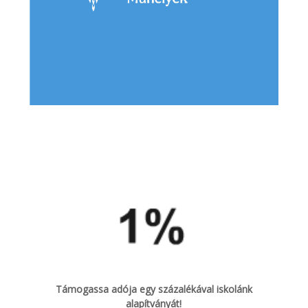
Támogassa adója egy százalékával iskolánk
alapítványát!