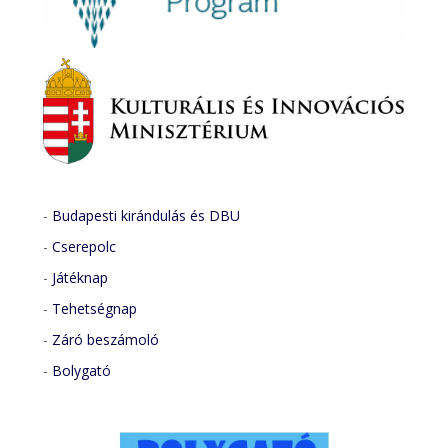
-
Budapesti kirándulás és DBU
-
Cserepolc
-
Játéknap
-
Tehetségnap
-
Záró beszámoló
-
Bolygató