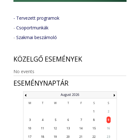
- Tervezett programok
-
Csoportmunkák
-
Szakmai beszámoló
KÖZELGŐ
ESEMÉNYEK
No events
ESEMÉNYNAPTÁR
August 2026
M
T
W
T
F
S
S
1
2
3
4
5
6
7
8
9
10
11
12
13
14
15
16
17
18
19
20
21
22
23