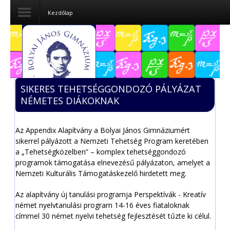
Kezdőlap
Dokumentumok
Felvételizőknek
SIKERES TEHETSÉGGONDOZÓ PÁLYÁZAT
Pályázatok
NÉMETES DIÁKOKNAK
Tehetségpont
Az Appendix Alapítvány a Bolyai János Gimnáziumért
Közérdekű
sikerrel pályázott a Nemzeti Tehetség Program keretében
adatok
a „Tehetségközelben” – komplex tehetséggondozó
programok támogatása elnevezésű pályázaton, amelyet a
Tanárjelölteknek
Nemzeti Kulturális Támogatáskezelő hirdetett meg.
Az alapítvány új tanulási programja Perspektívák - Kreatív
német nyelvtanulási program 14-16 éves fiataloknak
címmel 30 német nyelvi tehetség fejlesztését tűzte ki célul.