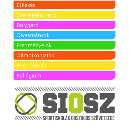
Étkezés
Csengetési rend
Bolygató
Olvasmányok
Eredményeink
Olimpikonjaink
Fogadóórák
Kollégium