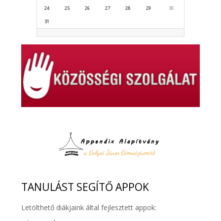
24
25
26
27
28
29
30
31
TANULÁST
SEGÍTŐ APPOK
Letölthető diákjaink által fejlesztett appok: