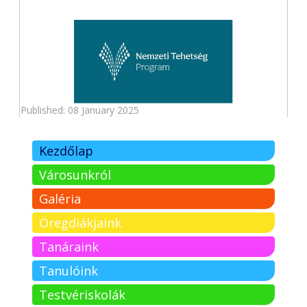
Published: 08 January 2025
Kezdőlap
Városunkról
Galéria
Öregdiákjaink
Tanáraink
Tanulóink
Testvériskolák