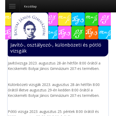
Kezdőlap
Dokumentumok
Felvételizőknek
Javító-, osztályozó-, különbözeti és pótló
Pályázatok
vizsgák
Tehetségpont
Javítóvizsga 2023. augusztus 28-án hétfőn 8:00 órától a
Kecskeméti Bolyai János Gimnázium 207-es termében.
Közérdekű
adatok
Különbözeti vizsgák 2023. augusztus 28-án hétfőn 8:00
Tanárjelölteknek
órától illetve augusztus 29-én kedden 8:00 órától a
Kecskeméti Bolyai János Gimnázium 207-es termében.
Pótló vizsga 2023. augusztus 25. péntek 8:00 órától és