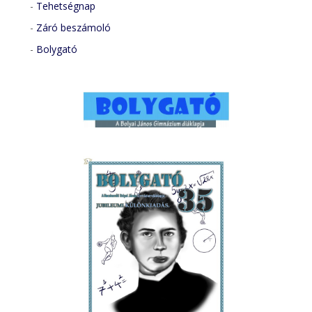
-
Tehetségnap
-
Záró beszámoló
-
Bolygató