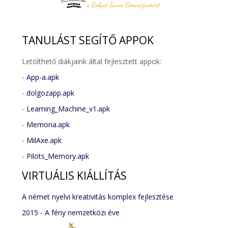
TANULÁST
SEGÍTŐ APPOK
Letölthető diákjaink által fejlesztett appok:
-
App-a.apk
-
dolgozapp.apk
-
Learning_Machine_v1.apk
-
Memoria.apk
-
MilAxe.apk
-
Pilots_Memory.apk
VIRTUÁLIS
KIÁLLÍTÁS
A német nyelvi kreativitás komplex fejlesztése
2015 - A fény nemzetközi éve