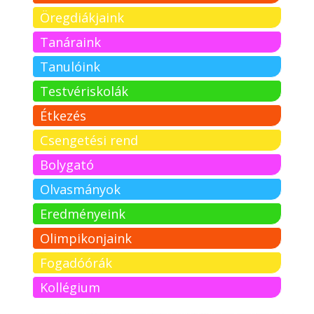
Öregdiákjaink
Tanáraink
Tanulóink
Testvériskolák
Étkezés
Csengetési rend
Bolygató
Olvasmányok
Eredményeink
Olimpikonjaink
Fogadóórák
Kollégium