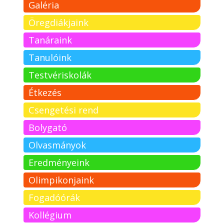
Galéria
Öregdiákjaink
Tanáraink
Tanulóink
Testvériskolák
Étkezés
Csengetési rend
Bolygató
Olvasmányok
Eredményeink
Olimpikonjaink
Fogadóórák
Kollégium