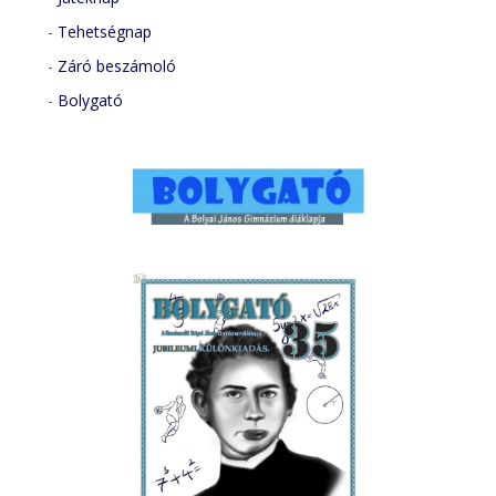
-
Tehetségnap
-
Záró beszámoló
-
Bolygató