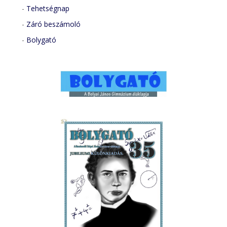
-
Tehetségnap
-
Záró beszámoló
-
Bolygató