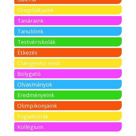
Öregdiákjaink
Tanáraink
Tanulóink
Testvériskolák
Étkezés
Csengetési rend
Bolygató
Olvasmányok
Eredményeink
Olimpikonjaink
Fogadóórák
Kollégium