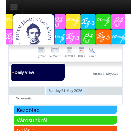
Dokumentumok
Felvételizőknek
Pályázatok
By Week
Today
By Year
By Month
Search
Tehetségpont
Daily View
Sunday 31 May 2026
Közérdekű
adatok
Sunday 31 May 2026
Tanárjelölteknek
No events
Kezdőlap
Városunkról
Galéria