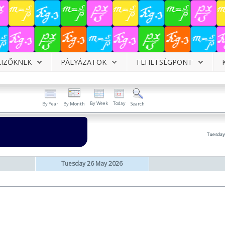
LIZŐKNEK
PÁLYÁZATOK
TEHETSÉGPONT
By Week
Today
By Year
By Month
Search
Tuesday
Tuesday 26 May 2026