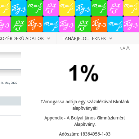
KÖZÉRDEKŰ ADATOK
TANÁRJELÖLTEKNEK
A
A
A
 26 May 2026
Támogassa adója egy százalékával iskolánk
alapítványát!
Appendix - A Bolyai János Gimnáziumért
Alapítvány.
Adószám: 18364956-1-03