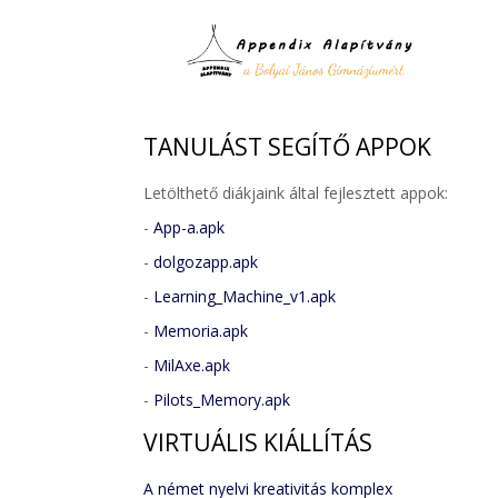
TANULÁST
SEGÍTŐ APPOK
Letölthető diákjaink által fejlesztett appok:
-
App-a.apk
-
dolgozapp.apk
-
Learning_Machine_v1.apk
-
Memoria.apk
-
MilAxe.apk
-
Pilots_Memory.apk
VIRTUÁLIS
KIÁLLÍTÁS
A német nyelvi kreativitás komplex