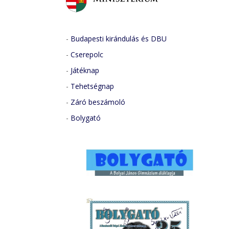
-
Budapesti kirándulás és DBU
-
Cserepolc
-
Játéknap
-
Tehetségnap
-
Záró beszámoló
-
Bolygató