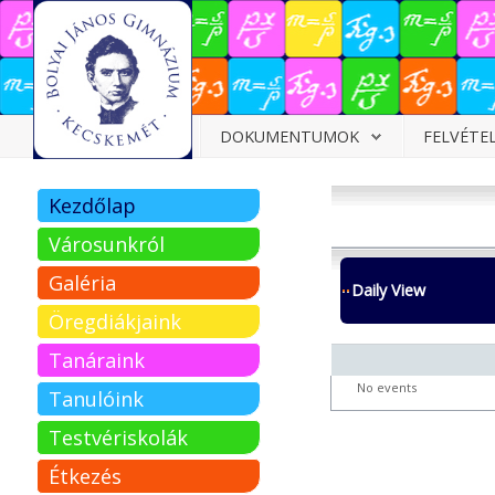
Dokumentumok
DOKUMENTUMOK
FELVÉTE
Felvételizőknek
Kezdőlap
Pályázatok
Városunkról
Tehetségpont
Galéria
Daily View
Közérdekű
Öregdiákjaink
adatok
Tanáraink
Tanárjelölteknek
No events
Tanulóink
Testvériskolák
Étkezés