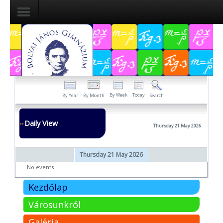
Dokumentumok
Felvételizőknek
Pályázatok
By Week
Today
By Year
By Month
Search
Tehetségpont
Daily View
Thursday 21 May 2026
Közérdekű
adatok
Thursday 21 May 2026
Tanárjelölteknek
No events
Kezdőlap
Városunkról
Galéria