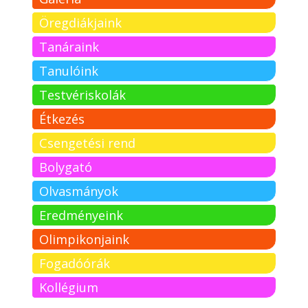
Öregdiákjaink
Tanáraink
Tanulóink
Testvériskolák
Étkezés
Csengetési rend
Bolygató
Olvasmányok
Eredményeink
Olimpikonjaink
Fogadóórák
Kollégium