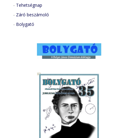
-
Tehetségnap
-
Záró beszámoló
-
Bolygató