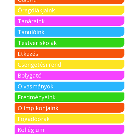
Öregdiákjaink
Tanáraink
Tanulóink
Testvériskolák
Étkezés
Csengetési rend
Bolygató
Olvasmányok
Eredményeink
Olimpikonjaink
Fogadóórák
Kollégium