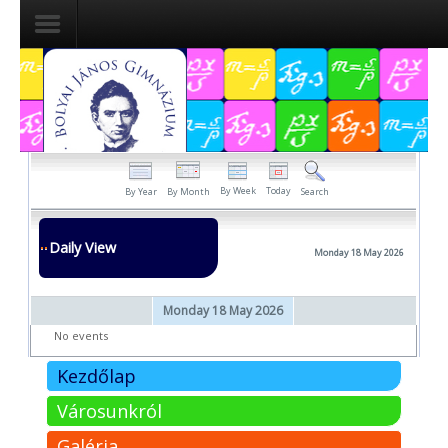
Dokumentumok
Felvételizőknek
Pályázatok
By Week
Today
By Year
By Month
Search
Tehetségpont
Daily View
Monday 18 May 2026
Közérdekű
adatok
Monday 18 May 2026
Tanárjelölteknek
No events
Kezdőlap
Városunkról
Galéria