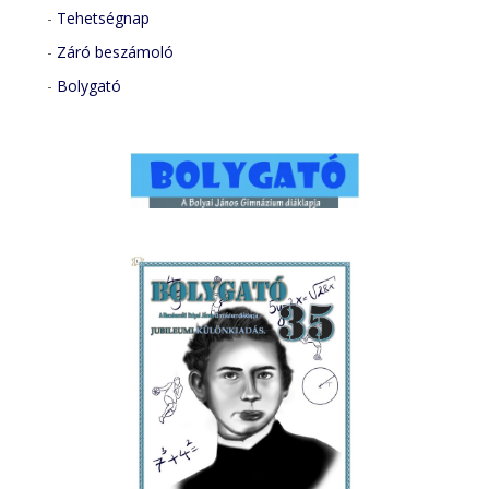
-
Tehetségnap
-
Záró beszámoló
-
Bolygató