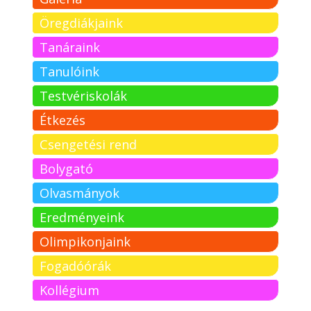
Öregdiákjaink
Tanáraink
Tanulóink
Testvériskolák
Étkezés
Csengetési rend
Bolygató
Olvasmányok
Eredményeink
Olimpikonjaink
Fogadóórák
Kollégium