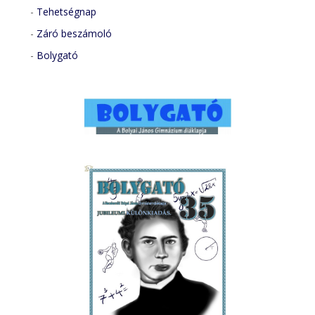
-
Tehetségnap
-
Záró beszámoló
-
Bolygató