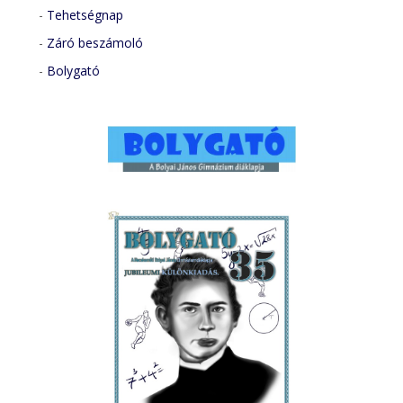
-
Tehetségnap
-
Záró beszámoló
-
Bolygató