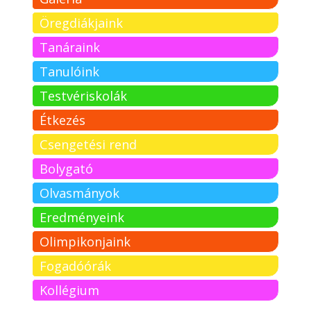
Öregdiákjaink
Tanáraink
Tanulóink
Testvériskolák
Étkezés
Csengetési rend
Bolygató
Olvasmányok
Eredményeink
Olimpikonjaink
Fogadóórák
Kollégium