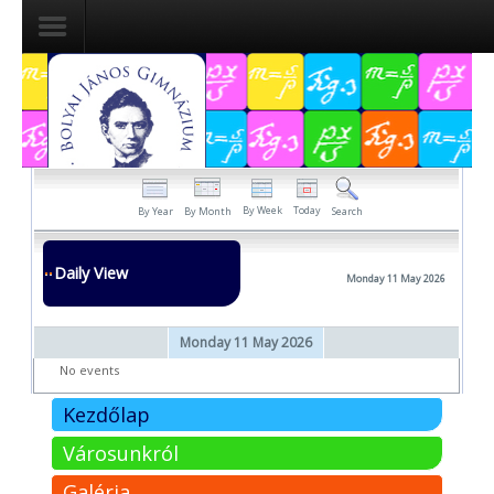
Dokumentumok
Felvételizőknek
Pályázatok
By Week
Today
By Year
By Month
Search
Tehetségpont
Daily View
Monday 11 May 2026
Közérdekű
adatok
Monday 11 May 2026
Tanárjelölteknek
No events
Kezdőlap
Városunkról
Galéria