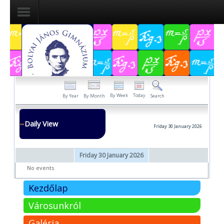
Dokumentumok
Felvételizőknek
Pályázatok
By Week
Today
By Year
By Month
Search
Tehetségpont
Daily View
Friday 30 January 2026
Közérdekű
adatok
Friday 30 January 2026
Tanárjelölteknek
No events
Kezdőlap
Városunkról
Galéria