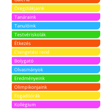
Öregdiákjaink
Tanáraink
Tanulóink
Testvériskolák
Étkezés
Csengetési rend
Bolygató
Olvasmányok
Eredményeink
Olimpikonjaink
Fogadóórák
Kollégium