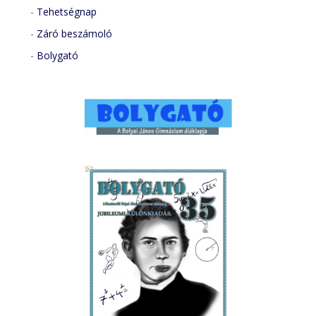
-
Tehetségnap
-
Záró beszámoló
-
Bolygató