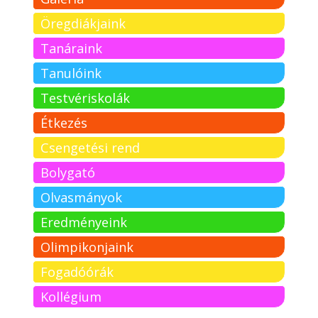
Öregdiákjaink
Tanáraink
Tanulóink
Testvériskolák
Étkezés
Csengetési rend
Bolygató
Olvasmányok
Eredményeink
Olimpikonjaink
Fogadóórák
Kollégium