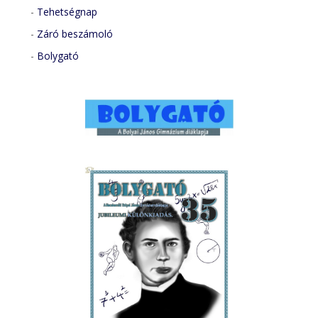
-
Tehetségnap
-
Záró beszámoló
-
Bolygató