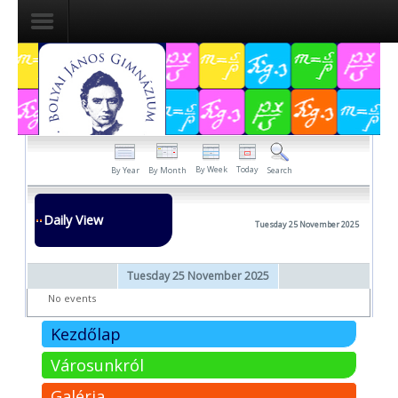
Dokumentumok
Felvételizőknek
Pályázatok
By Week
Today
By Year
By Month
Search
Tehetségpont
Daily View
Tuesday 25 November 2025
Közérdekű
adatok
Tuesday 25 November 2025
Tanárjelölteknek
No events
Kezdőlap
Városunkról
Galéria