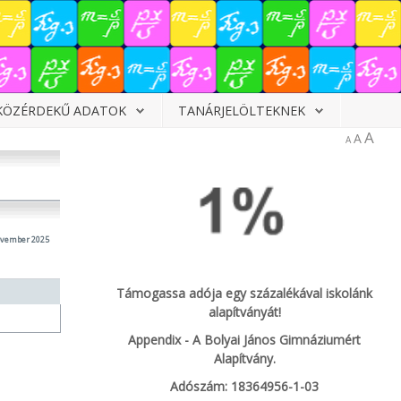
KÖZÉRDEKŰ ADATOK
TANÁRJELÖLTEKNEK
A
A
A
ovember 2025
Támogassa adója egy százalékával iskolánk
alapítványát!
Appendix - A Bolyai János Gimnáziumért
Alapítvány.
Adószám: 18364956-1-03