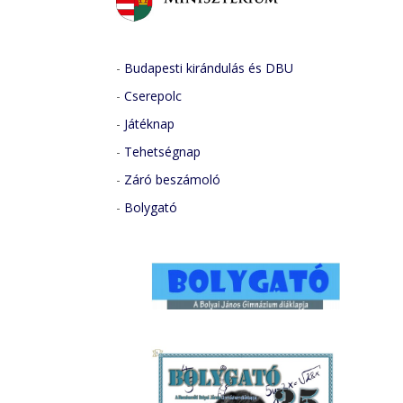
-
Budapesti kirándulás és DBU
-
Cserepolc
-
Játéknap
-
Tehetségnap
-
Záró beszámoló
-
Bolygató