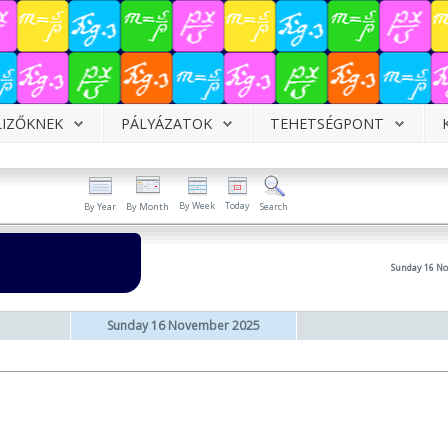
LIZŐKNEK
PÁLYÁZATOK
TEHETSÉGPONT
By Week
Today
By Year
By Month
Search
Sunday 16 N
Sunday 16 November 2025