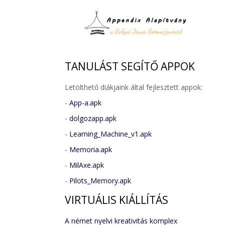
TANULÁST
SEGÍTŐ APPOK
Letölthető diákjaink által fejlesztett appok:
-
App-a.apk
-
dolgozapp.apk
-
Learning_Machine_v1.apk
-
Memoria.apk
-
MilAxe.apk
-
Pilots_Memory.apk
VIRTUÁLIS
KIÁLLÍTÁS
A német nyelvi kreativitás komplex