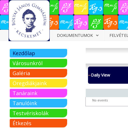
Dokumentumok
DOKUMENTUMOK
FELVÉTE
Felvételizőknek
Kezdőlap
Pályázatok
Városunkról
Tehetségpont
Galéria
Daily View
Közérdekű
Öregdiákjaink
adatok
Tanáraink
Tanárjelölteknek
No events
Tanulóink
Testvériskolák
Étkezés