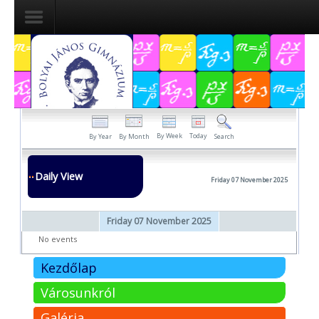
Dokumentumok
Felvételizőknek
Pályázatok
By Week
Today
By Year
By Month
Search
Tehetségpont
Daily View
Friday 07 November 2025
Közérdekű
adatok
Friday 07 November 2025
Tanárjelölteknek
No events
Kezdőlap
Városunkról
Galéria