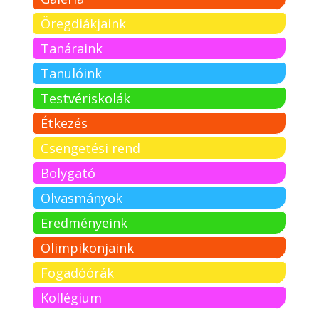
Öregdiákjaink
Tanáraink
Tanulóink
Testvériskolák
Étkezés
Csengetési rend
Bolygató
Olvasmányok
Eredményeink
Olimpikonjaink
Fogadóórák
Kollégium