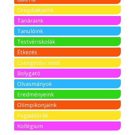
Öregdiákjaink
Tanáraink
Tanulóink
Testvériskolák
Étkezés
Csengetési rend
Bolygató
Olvasmányok
Eredményeink
Olimpikonjaink
Fogadóórák
Kollégium