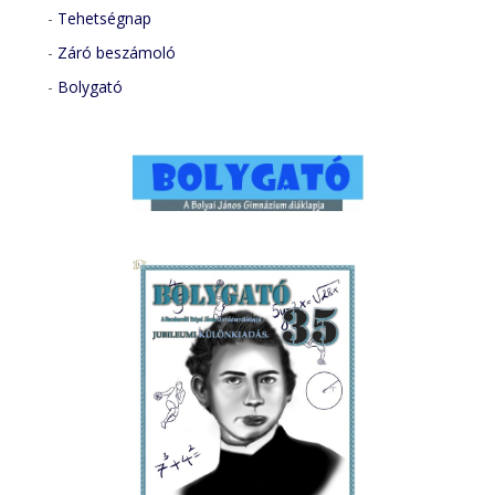
-
Tehetségnap
-
Záró beszámoló
-
Bolygató