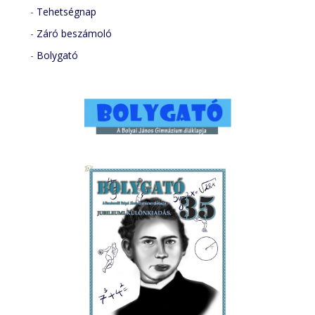
-
Tehetségnap
-
Záró beszámoló
-
Bolygató