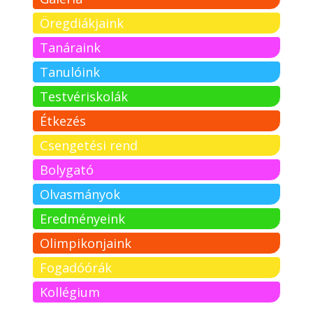
Öregdiákjaink
Tanáraink
Tanulóink
Testvériskolák
Étkezés
Csengetési rend
Bolygató
Olvasmányok
Eredményeink
Olimpikonjaink
Fogadóórák
Kollégium