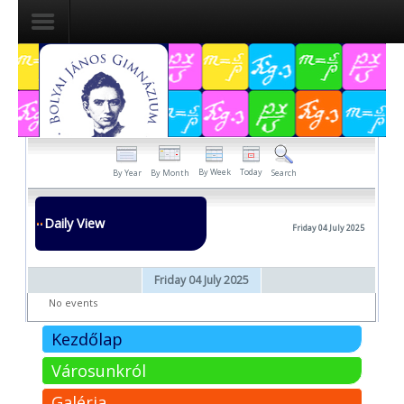
Dokumentumok
Felvételizőknek
Pályázatok
By Week
Today
By Year
By Month
Search
Tehetségpont
Daily View
Friday 04 July 2025
Közérdekű
adatok
Friday 04 July 2025
Tanárjelölteknek
No events
Kezdőlap
Városunkról
Galéria