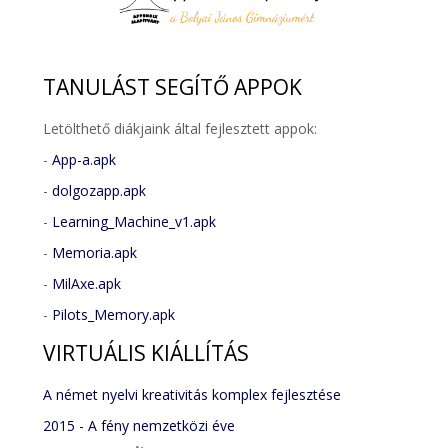
TANULÁST
SEGÍTŐ APPOK
Letölthető diákjaink által fejlesztett appok:
-
App-a.apk
-
dolgozapp.apk
-
Learning_Machine_v1.apk
-
Memoria.apk
-
MilAxe.apk
-
Pilots_Memory.apk
VIRTUÁLIS
KIÁLLÍTÁS
A német nyelvi kreativitás komplex fejlesztése
2015 - A fény nemzetközi éve