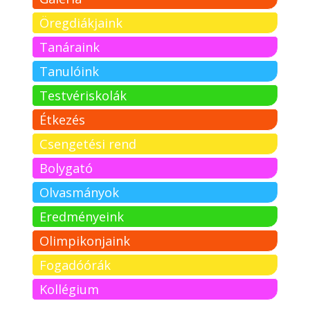
Öregdiákjaink
Tanáraink
Tanulóink
Testvériskolák
Étkezés
Csengetési rend
Bolygató
Olvasmányok
Eredményeink
Olimpikonjaink
Fogadóórák
Kollégium